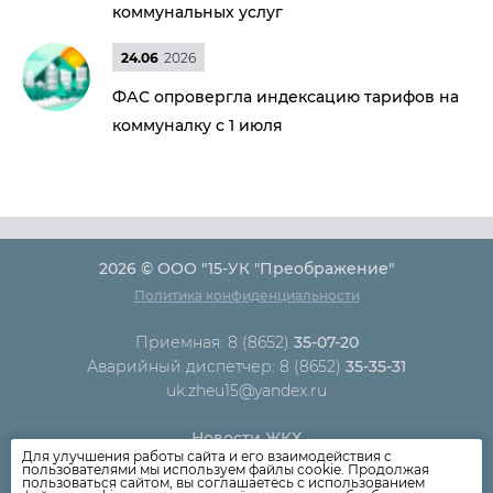
коммунальных услуг
24.06
2026
ФАС опровергла индексацию тарифов на
коммуналку с 1 июля
2026 © ООО "15-УК "Преображение"
Политика конфиденциальности
Приемная: 8 (8652)
35-07-20
Аварийный диспетчер: 8 (8652)
35-35-31
uk.zheu15@yandex.ru
Новости ЖКХ
Для улучшения работы сайта и его взаимодействия с
Новости компании
пользователями мы используем файлы cookie. Продолжая
пользоваться сайтом, вы соглашаетесь с использованием
Как оплатить