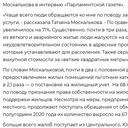
Москалькова в интервью «Парламентской газете».
«Чаще всего люди обращаются ко мне по поводу з
услуги, - рассказала Татьяна Москалькова. - По сра
увеличилось на 71%​. Существенно, почти в три раз
из ветхого и аварийного жилья: люди жалуются на 
неудовлетворительном состоянии, в адресные про
которые устанавливают для расселения. Также сер
выкупной стоимости за «ветхие квадратные метры»
По словам Москальковой, почти в два с половиной 
предоставлением жилых помещений льготным катего
в 2,1 раза — о постановке на жилищный учет. ​ На
по поводу признания права собственности на жил
поддержки жильцов. Несмотря на меры, предпринят
местного, продолжают поступать обращения от об
полугодием 2020 года их количество выросло на 67
Больше всего жалоб поступает из Центрального, 