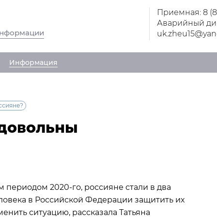
Приемная: 8 (
Аварийный дис
информации
uk.zheu15@yan
Информация
ссияне?
едовольны
 периодом 2020-го, россияне стали в два
ловека в Российской Федерации защитить их
зменить ситуацию, рассказала Татьяна