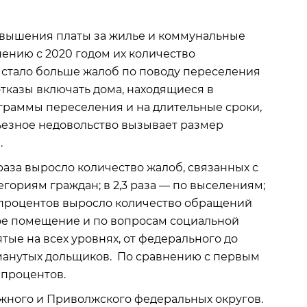
авышения платы за жилье и коммунальные
внению с 2020 годом их количество
а, стало больше жалоб по поводу переселения
отказы включать дома, находящиеся в
граммы переселения и на длительные сроки,
ьезное недовольство вызывает размер
.
раза выросло количество жалоб, связанных с
риям граждан; в 2,3 раза — по выселениям; ​
 68 процентов выросло количество обращений
ое помещение и по вопросам социальной
ые на всех уровнях, от федерального до
манутых дольщиков. По сравнению с первым
 процентов.
Южного и Приволжского федеральных округов.