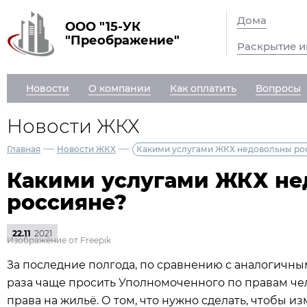
Дома
ООО "15-УК
"Преображение"
Раскрытие 
Новости
О компании
Как оплатить
Вопросы
Новости ЖКХ
—
—
Главная
Новости ЖКХ
Какими услугами ЖКХ недовольны ро
Какими услугами ЖКХ н
россияне?
22.11
2021
Изображение от Freepik
За последние полгода, по сравнению с аналогичным
раза чаще просить Уполномоченного по правам че
права на жильё. О том, что нужно сделать, чтобы и