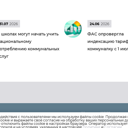
31.07
2026
24.06
2026
 школах могут начать учить
ФАС опровергла
ациональному
индексацию тариф
отреблению коммунальных
коммуналку с 1 ию
слуг
Новости ЖКХ
 (8652)
35-07-20
одействия с пользователями мы используем файлы cookie. Продолжая 
Новости компании
ookie и выражаете своё согласие на обработку ваших персональных 
испетчер: 8 (8652)
35-35-31
е отключить файлы cookie в настройках браузера. Оператор используе
ndex.ru
Как оплатить
сроков и на условиях, указанных в настоящей
Политике
и
Согласии