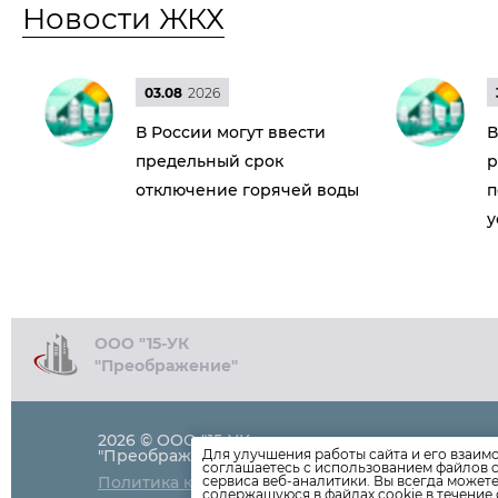
Новости ЖКХ
03.08
2026
В России могут ввести
В
предельный срок
р
отключение горячей воды
п
у
ООО "15-УК
"Преображение"
2026 © ООО "15-УК
Приемная: 8
"Преображение"
Для улучшения работы сайта и его взаим
соглашаетесь с использованием файлов c
Аварийный д
Политика конфиденциальности
сервиса веб-аналитики. Вы всегда может
uk.zheu15@ya
содержащуюся в файлах cookie в течение 