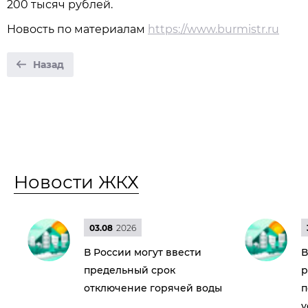
200 тысяч рублей.
Новость по материалам
https://www.burmistr.ru
Назад
Новости ЖКХ
03.08
2026
В России могут ввести
В
предельный срок
р
отключение горячей воды
п
у