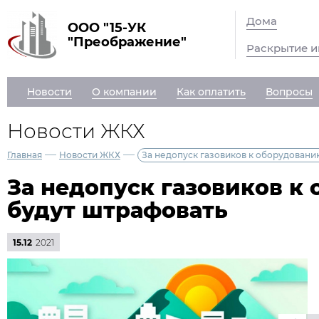
Дома
ООО "15-УК
"Преображение"
Раскрытие 
Новости
О компании
Как оплатить
Вопросы
Новости ЖКХ
—
—
Главная
Новости ЖКХ
За недопуск газовиков к оборудовани
За недопуск газовиков к
будут штрафовать
15.12
2021