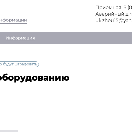
Приемная: 8 (
Аварийный дис
информации
uk.zheu15@yan
Информация
ю будут штрафовать
 оборудованию