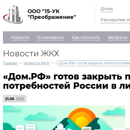
Дома
ООО "15-УК
"Преображение"
Раскрытие 
Новости
О компании
Как оплатить
Вопросы
Новости ЖКХ
—
—
Главная
Новости ЖКХ
«Дом.РФ» готов закрыть почти полови
«Дом.РФ» готов закрыть 
потребностей России в л
21.06
2022