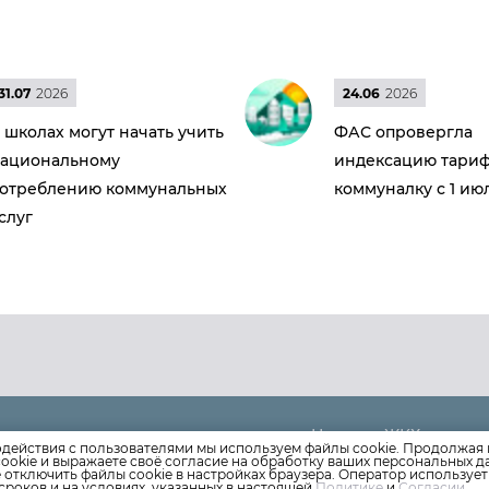
31.07
2026
24.06
2026
 школах могут начать учить
ФАС опровергла
ациональному
индексацию тариф
отреблению коммунальных
коммуналку с 1 ию
слуг
Новости ЖКХ
 (8652)
35-07-20
одействия с пользователями мы используем файлы cookie. Продолжая 
Новости компании
ookie и выражаете своё согласие на обработку ваших персональных 
испетчер: 8 (8652)
35-35-31
е отключить файлы cookie в настройках браузера. Оператор используе
ndex.ru
Как оплатить
сроков и на условиях, указанных в настоящей
Политике
и
Согласии