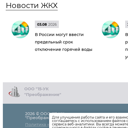
Новости ЖКХ
03.08
2026
В России могут ввести
В
предельный срок
р
отключение горячей воды
п
у
ООО "15-УК
"Преображение"
2026 © ООО "15-УК
Приемная: 8
"Преображение"
Для улучшения работы сайта и его взаим
соглашаетесь с использованием файлов c
Аварийный д
Политика конфиденциальности
сервиса веб-аналитики. Вы всегда может
uk.zheu15@ya
содержащуюся в файлах cookie в течение 