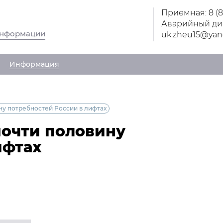
Приемная: 8 (
Аварийный дис
информации
uk.zheu15@yan
Информация
ну потребностей России в лифтах
почти половину
ифтах