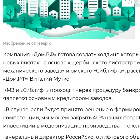
1
/
1
Изображение от Freepik
Компания «Дом.РФ» готова создать холдинг, котор
новых лифтах на основе «Щербинского лифтостроит
механического завода» и омского «Сиблифта», рас
«Дом.РФ» Виталий Мутко.
КМЗ и «Сиблифт» проходят через процедуру банкр
является основным кредитором заводов.
«В случае, если будет принято решение о формир
компетенции, мы можем закрыть 40% наших потреб
инвестиции в модернизацию производства — около
Генеральный директор Российского лифтового объ