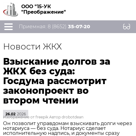
ООО "15-УК
"Преображение"
Приемная: 8 (8652)
35-07-20
Новости ЖКХ
Взыскание долгов за
ЖКХ без суда:
Госдума рассмотрит
законопроект во
втором чтении
26.02
2026
Изображение от freepik Автор drobotdean
Он позволит управдомам взыскивать долги через
нотариуса — без суда. Нотариус сделает
исполнительную надпись, и документы сразу