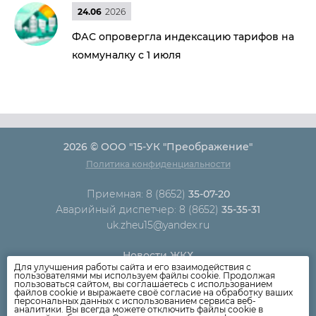
24.06
2026
ФАС опровергла индексацию тарифов на
коммуналку с 1 июля
2026 © ООО "15-УК "Преображение"
Политика конфиденциальности
Приемная: 8 (8652)
35-07-20
Аварийный диспетчер: 8 (8652)
35-35-31
uk.zheu15@yandex.ru
Новости ЖКХ
Для улучшения работы сайта и его взаимодействия с
Новости компании
пользователями мы используем файлы cookie. Продолжая
пользоваться сайтом, вы соглашаетесь с использованием
Как оплатить
файлов cookie и выражаете своё согласие на обработку ваших
персональных данных с использованием сервиса веб-
Дома
аналитики. Вы всегда можете отключить файлы cookie в