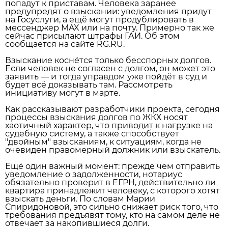
попадут к приставам. Человека заранее
предупредят о взыскании: уведомления придут
на Госуслуги, а ещё могут продублировать в
мессенджер MAX или на почту. Примерно так же
сейчас присылают штрафы ГАИ. Об этом
сообщается на сайте RG.RU.
Взыскание коснётся только бесспорных долгов.
Если человек не согласен с долгом, он может это
заявить — и тогда управдом уже пойдёт в суд и
будет всё доказывать там. Рассмотреть
инициативу могут в марте.
Как рассказывают разработчики проекта, сегодня
процессы взыскания долгов по ЖКХ носят
хаотичный характер, что приводит к нагрузке на
судебную систему, а также способствует
"двойным" взысканиям, к ситуациям, когда не
очевиден правомерный должник или взыскатель.
Ещё один важный момент: прежде чем отправить
уведомление о задолженности, нотариус
обязательно проверит в ЕГРН, действительно ли
квартира принадлежит человеку, с которого хотят
взыскать деньги. По словам Марии
Спиридоновой, это сильно снижает риск того, что
требования предъявят тому, кто на самом деле не
отвечает за накопившиеся долги.